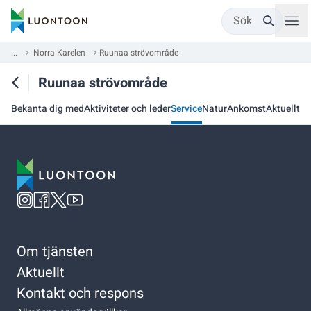
Sök
...
Norra Karelen
Ruunaa strövområde
Ruunaa strövområde
Bekanta dig med
Aktiviteter och leder
Service
Natur
Ankomst
Aktuellt
Om tjänsten
Aktuellt
Kontakt och respons