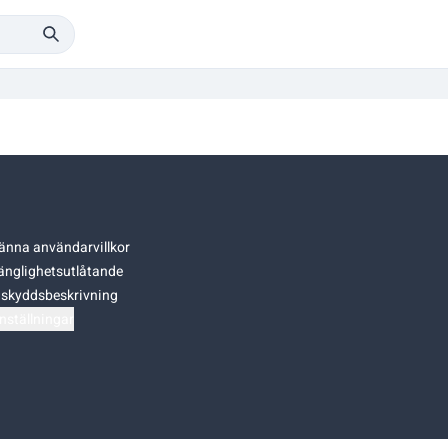
änna användarvillkor
gänglighetsutlåtande
skyddsbeskrivning
nställningar