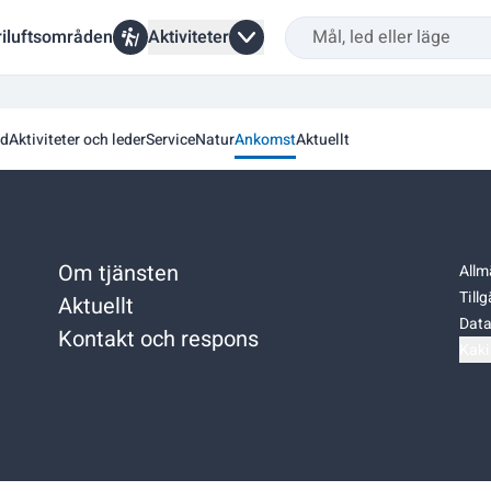
riluftsområden
Aktiviteter
ed
Aktiviteter och leder
Service
Natur
Ankomst
Aktuellt
Om tjänsten
Allm
Till
Aktuellt
Data
Kontakt och respons
Kaki