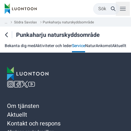
Sök
...
Södra Savolax
Punkaharju naturskyddsområde
Punkaharju naturskyddsområde
Bekanta dig med
Aktiviteter och leder
Service
Natur
Ankomst
Aktuellt
Om tjänsten
Aktuellt
Kontakt och respons