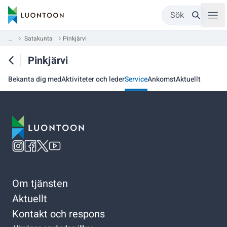
Sök
...
Satakunta
Pinkjärvi
Pinkjärvi
Bekanta dig med
Aktiviteter och leder
Service
Ankomst
Aktuellt
Om tjänsten
Aktuellt
Kontakt och respons