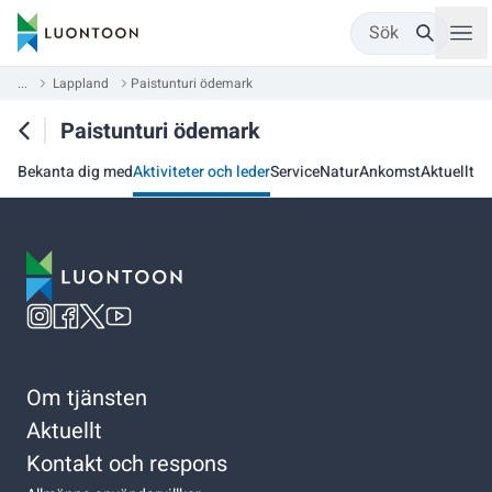
Sök
...
Lappland
Paistunturi ödemark
Paistunturi ödemark
Bekanta dig med
Aktiviteter och leder
Service
Natur
Ankomst
Aktuellt
Om tjänsten
Aktuellt
Kontakt och respons