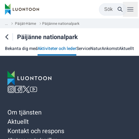
Sök
...
Päijät-Häme
Päijänne nationalpark
Päijänne nationalpark
Bekanta dig med
Aktiviteter och leder
Service
Natur
Ankomst
Aktuellt
Om tjänsten
Aktuellt
Kontakt och respons