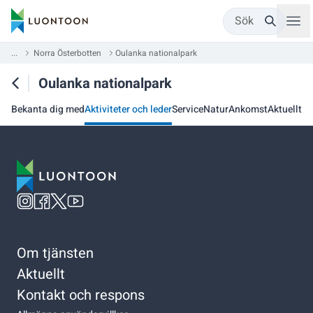
Sök
...
Norra Österbotten
Oulanka nationalpark
Oulanka nationalpark
Bekanta dig med
Aktiviteter och leder
Service
Natur
Ankomst
Aktuellt
Om tjänsten
Aktuellt
Kontakt och respons