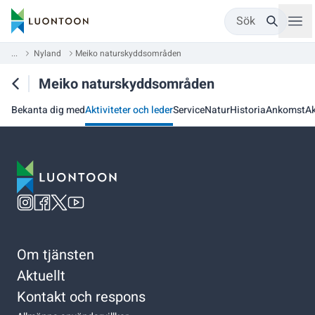
Sök
...
Nyland
Meiko naturskyddsområden
Meiko naturskyddsområden
Bekanta dig med
Aktiviteter och leder
Service
Natur
Historia
Ankomst
Ak
Om tjänsten
Aktuellt
Kontakt och respons