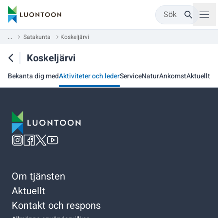
Sök
...
Satakunta
Koskeljärvi
Koskeljärvi
Bekanta dig med
Aktiviteter och leder
Service
Natur
Ankomst
Aktuellt
Om tjänsten
Aktuellt
Kontakt och respons