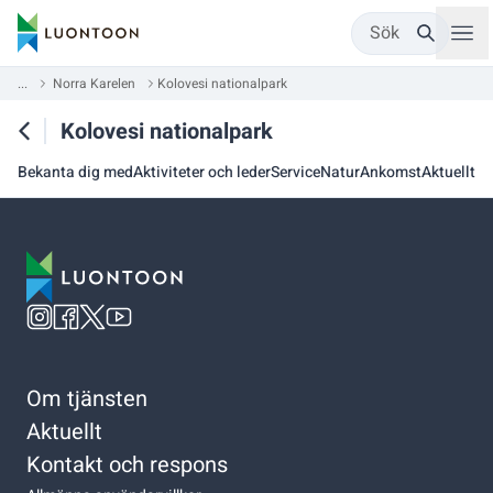
Sök
...
Norra Karelen
Kolovesi nationalpark
Kolovesi nationalpark
Bekanta dig med
Aktiviteter och leder
Service
Natur
Ankomst
Aktuellt
Om tjänsten
Aktuellt
Kontakt och respons