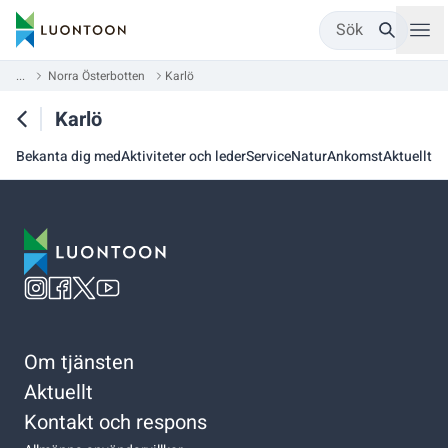
Sök
...
Norra Österbotten
Karlö
Karlö
Bekanta dig med
Aktiviteter och leder
Service
Natur
Ankomst
Aktuellt
Om tjänsten
Aktuellt
Kontakt och respons