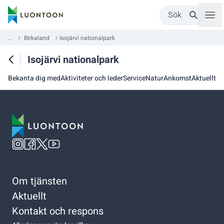
Sök
...
Birkaland
Isojärvi nationalpark
Isojärvi nationalpark
Bekanta dig med
Aktiviteter och leder
Service
Natur
Ankomst
Aktuellt
Om tjänsten
Aktuellt
Kontakt och respons