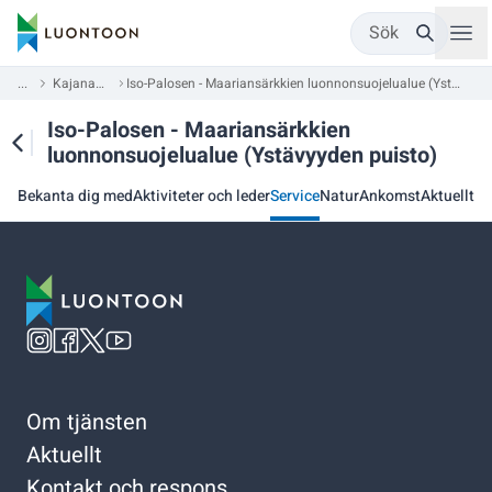
Sök
...
Kajanaland
Iso-Palosen - Maariansärkkien luonnonsuojelualue (Ystävyyden puisto)
Iso-Palosen - Maariansärkkien
luonnonsuojelualue (Ystävyyden puisto)
Bekanta dig med
Aktiviteter och leder
Service
Natur
Ankomst
Aktuellt
Om tjänsten
Aktuellt
Kontakt och respons