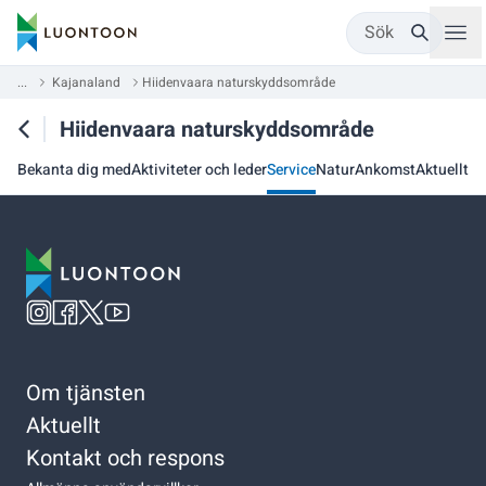
Sök
...
Kajanaland
Hiidenvaara naturskyddsområde
Hiidenvaara naturskyddsområde
Bekanta dig med
Aktiviteter och leder
Service
Natur
Ankomst
Aktuellt
Om tjänsten
Aktuellt
Kontakt och respons