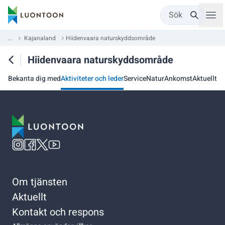
Sök
...
Kajanaland
Hiidenvaara naturskyddsområde
Hiidenvaara naturskyddsområde
Bekanta dig med
Aktiviteter och leder
Service
Natur
Ankomst
Aktuellt
Om tjänsten
Aktuellt
Kontakt och respons