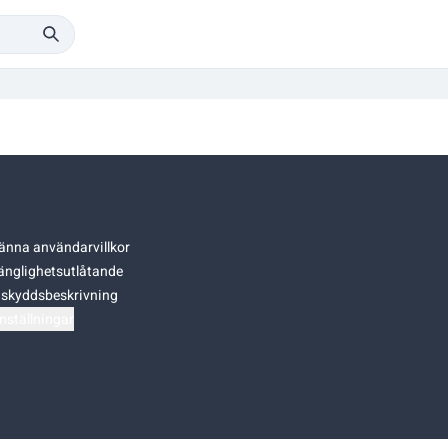
änna användarvillkor
gänglighetsutlåtande
skyddsbeskrivning
nställningar