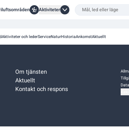
riluftsområden
Aktiviteter
d
Aktiviteter och leder
Service
Natur
Historia
Ankomst
Aktuellt
Om tjänsten
Allm
Till
Aktuellt
Data
Kontakt och respons
Kaki