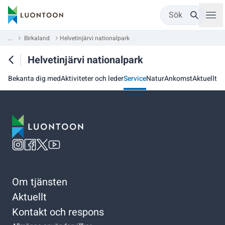
Sök
...
Birkaland
Helvetinjärvi nationalpark
Helvetinjärvi nationalpark
Bekanta dig med
Aktiviteter och leder
Service
Natur
Ankomst
Aktuellt
Om tjänsten
Aktuellt
Kontakt och respons