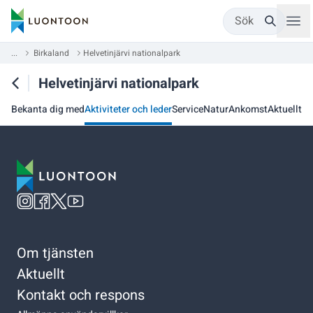
Sök
...
Birkaland
Helvetinjärvi nationalpark
Helvetinjärvi nationalpark
Bekanta dig med
Aktiviteter och leder
Service
Natur
Ankomst
Aktuellt
Om tjänsten
Aktuellt
Kontakt och respons