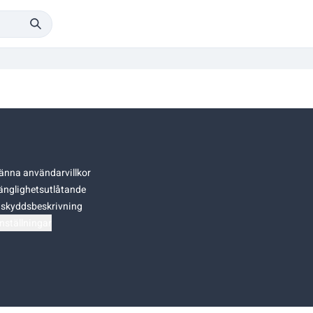
änna användarvillkor
gänglighetsutlåtande
skyddsbeskrivning
nställningar