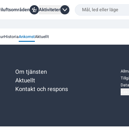
riluftsområden
Aktiviteter
ur
Historia
Ankomst
Aktuellt
Om tjänsten
Allm
Till
Aktuellt
Data
Kontakt och respons
Kaki