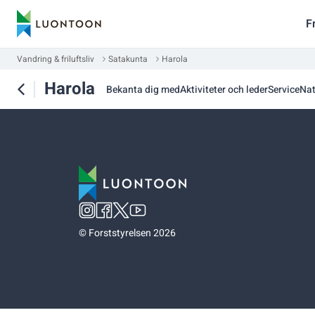
F
Vandring & friluftsliv
Satakunta
Harola
Harola
Bekanta dig med
Aktiviteter och leder
Service
Nat
©
Forststyrelsen 2026