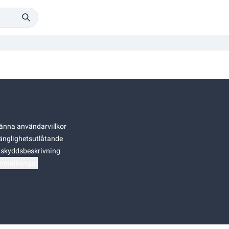
änna användarvillkor
gänglighetsutlåtande
skyddsbeskrivning
nställningar