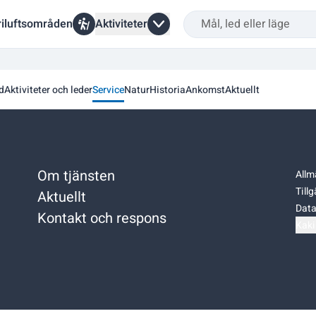
riluftsområden
Aktiviteter
d
Aktiviteter och leder
Service
Natur
Historia
Ankomst
Aktuellt
Om tjänsten
Allm
Till
Aktuellt
Data
Kontakt och respons
Kaki