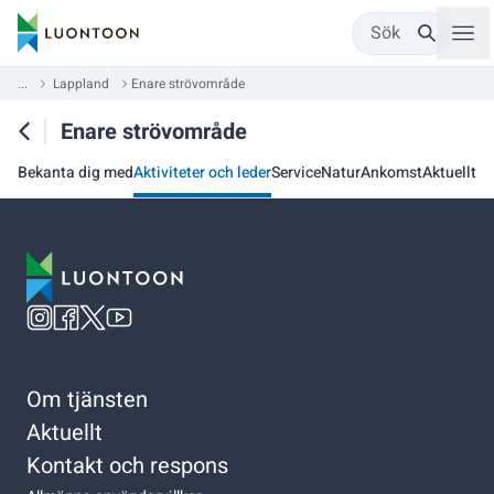
Sök
...
Lappland
Enare strövområde
Enare strövområde
Bekanta dig med
Aktiviteter och leder
Service
Natur
Ankomst
Aktuellt
Om tjänsten
Aktuellt
Kontakt och respons