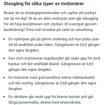
Stavgång för olika typer av motionärer
Brukar du ta söndagspromenader och ogillar att svettas
när du rör dig? Är du en aktiv motionär som går stavgång
för att höja konditionen och styrkan, till exempel genom
backträning? Dina mål inverkar på valet av utrustning.
En nybörjare går på jämnt underlag och kan prata utan
att bli andfådd under tiden. Gångstaven är 0,62 gånger
den egna längden.
Den som motionerar regelbundet går raskt upp för små
backar och blir andfådd ibland. Gångstaven är 0,65
gånger den egna längden.
En motionär med god kondition tränar målmedvetet
och blir svettig. Gångstaven är 0,68 gånger den egna
längden.
En idrottare går raskt upp för branta backar och går
långa powerwalks, ibland med anaerobiska