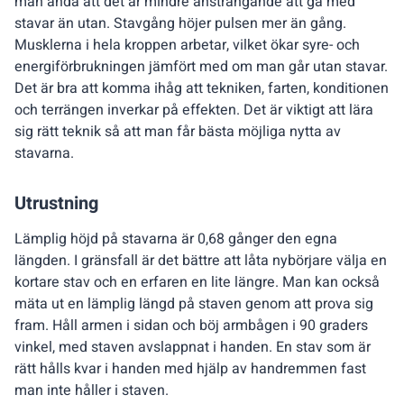
man ändå att det är mindre ansträngande att gå med
stavar än utan. Stavgång höjer pulsen mer än gång.
Musklerna i hela kroppen arbetar, vilket ökar syre- och
energiförbrukningen jämfört med om man går utan stavar.
Det är bra att komma ihåg att tekniken, farten, konditionen
och terrängen inverkar på effekten. Det är viktigt att lära
sig rätt teknik så att man får bästa möjliga nytta av
stavarna.
Utrustning
Lämplig höjd på stavarna är 0,68 gånger den egna
längden. I gränsfall är det bättre att låta nybörjare välja en
kortare stav och en erfaren en lite längre. Man kan också
mäta ut en lämplig längd på staven genom att prova sig
fram. Håll armen i sidan och böj armbågen i 90 graders
vinkel, med staven avslappnat i handen. En stav som är
rätt hålls kvar i handen med hjälp av handremmen fast
man inte håller i staven.