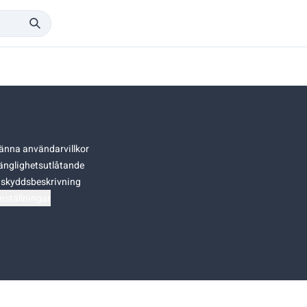
änna användarvillkor
gänglighetsutlåtande
skyddsbeskrivning
nställningar