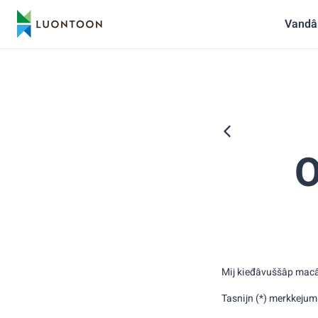
Vandâ
O
Mij kieđâvuššâp macât
Tasnijn (*) merkkejum 