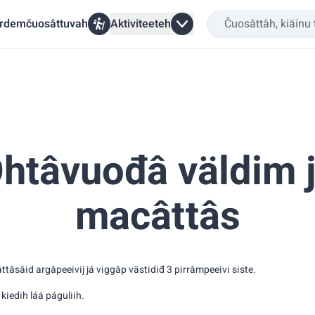
rdemčuosâttuvah
Aktiviteeteh
htâvuođâ väldim 
macâttâs
tâsâid argâpeeivij já viggâp västidiđ 3 pirrâmpeeivi siste.
kiedih láá páguliih.