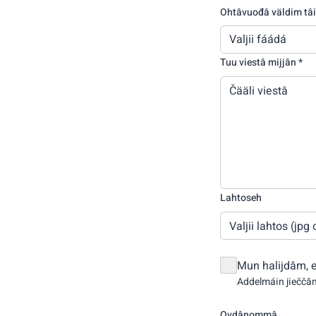
Ohtâvuođâ väldim tâi
Valjii fáádá
Tuu viestâ mijjân *
Lahtoseh
Valjii lahtos (jp
Mun halijdâm, 
Addelmáin jieččâ
Ovdânommâ