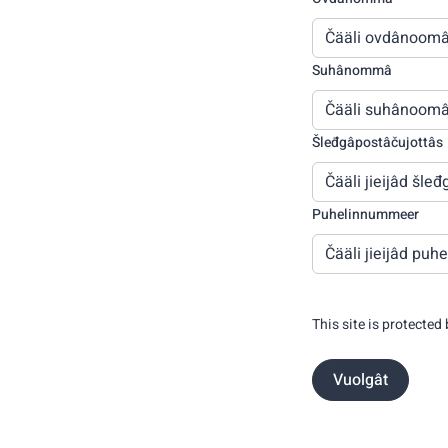
Suhânommâ
Šleđgâpostâčujottâs
Puhelinnummeer
This site is protected
Vuolgât