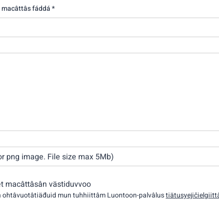
 macâttâs fáddá *
g or png image. File size max 5Mb)
et macâttâsân västiduvvoo
n ohtâvuotâtiäđuid mun tuhhiittâm Luontoon-palvâlus
tiätusyejičielgiitt