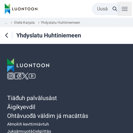
Uusâ
...
Etelä-Karjala
Yhdyslatu Huhtiniemeen
Yhdyslatu Huhtiniemeen
Tiäđuh palvâlusâst
Äigikyevdil
Ohtâvuođâ väldim já macâttâs
Almoliih kevttimiävtuh
Juksâmvuotâčielgiittâs