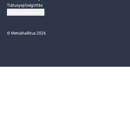
Tiätusyejičielgiittâs
Niästádâsasâttâsah
©
Metsähallitus 2026