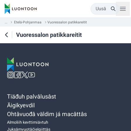
Uusâ
...
Etelä-Pohjanmaa
Vuoressalon patikkareitit
Vuoressalon patikkareitit
Tiäđuh palvâlusâst
Äigikyevdil
Ohtâvuođâ väldim já macâttâs
Almoliih kevttimiävtuh
Juksâmvuotâčielgiittâs