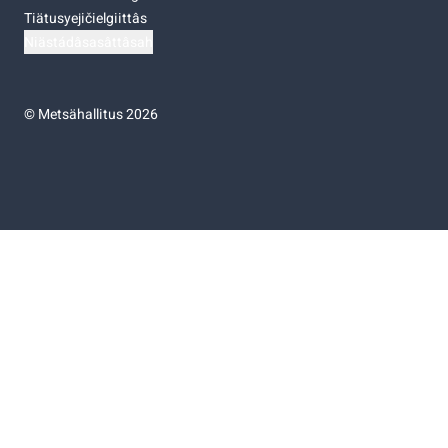
Tiätusyejičielgiittâs
Niästádâsasâttâsah
©
Metsähallitus 2026