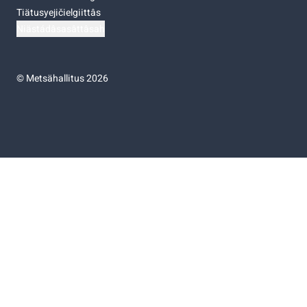
Tiätusyejičielgiittâs
Niästádâsasâttâsah
©
Metsähallitus 2026