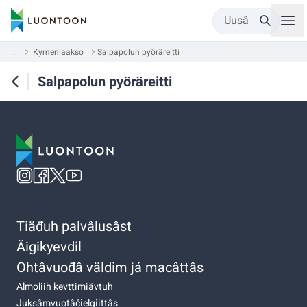
Uusâ
...
Kymenlaakso
Salpapolun pyöräreitti
Salpapolun pyöräreitti
Tiäđuh palvâlusâst
Äigikyevdil
Ohtâvuođâ väldim já macâttâs
Almoliih kevttimiävtuh
Juksâmvuotâčielgiittâs