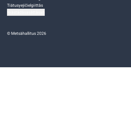
Tiätusyejičielgiittâs
Niästádâsasâttâsah
©
Metsähallitus 2026