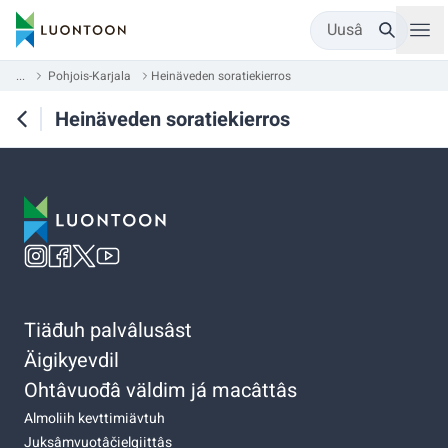
Uusâ
...
Pohjois-Karjala
Heinäveden soratiekierros
Heinäveden soratiekierros
Tiäđuh palvâlusâst
Äigikyevdil
Ohtâvuođâ väldim já macâttâs
Almoliih kevttimiävtuh
Juksâmvuotâčielgiittâs