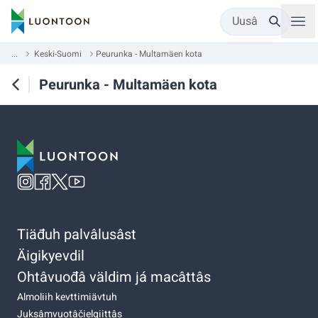
Uusâ
...
Keski-Suomi
Peurunka - Multamäen kota
Peurunka - Multamäen kota
Tiäđuh palvâlusâst
Äigikyevdil
Ohtâvuođâ väldim já macâttâs
Almoliih kevttimiävtuh
Juksâmvuotâčielgiittâs