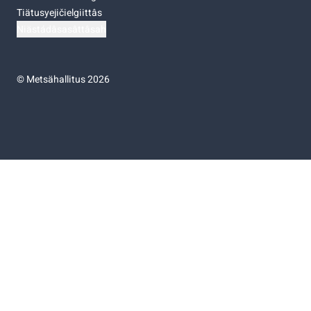
Tiätusyejičielgiittâs
Niästádâsasâttâsah
©
Metsähallitus 2026