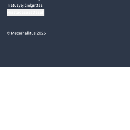
Tiätusyejičielgiittâs
Niästádâsasâttâsah
©
Metsähallitus 2026