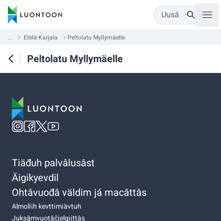
Uusâ
...
Etelä-Karjala
Peltolatu Myllymäelle
Peltolatu Myllymäelle
Tiäđuh palvâlusâst
Äigikyevdil
Ohtâvuođâ väldim já macâttâs
Almoliih kevttimiävtuh
Juksâmvuotâčielgiittâs