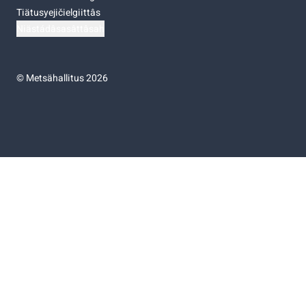
Tiätusyejičielgiittâs
Niästádâsasâttâsah
©
Metsähallitus 2026