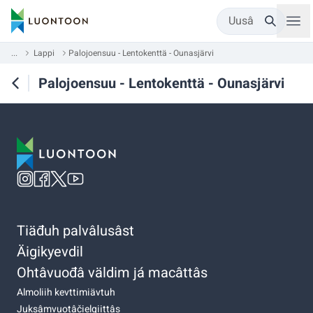
Uusâ
...
Lappi
Palojoensuu - Lentokenttä - Ounasjärvi
Palojoensuu - Lentokenttä - Ounasjärvi
Tiäđuh palvâlusâst
Äigikyevdil
Ohtâvuođâ väldim já macâttâs
Almoliih kevttimiävtuh
Juksâmvuotâčielgiittâs