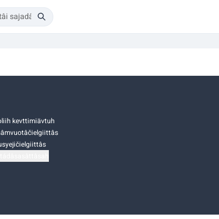
liih kevttimiävtuh
âmvuotâčielgiittâs
syejičielgiittâs
tádâsasâttâsah