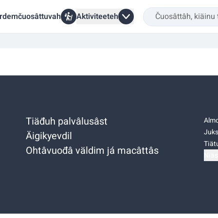
rdemčuosâttuvah
Aktiviteeteh
Tiäđuh palvâlusâst
Almo
Juks
Äigikyevdil
Tiätu
Ohtâvuođâ väldim já macâttâs
Niäs