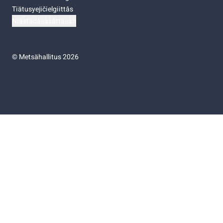
Tiätusyejičielgiittâs
Niästádâsasâttâsah
©
Metsähallitus 2026