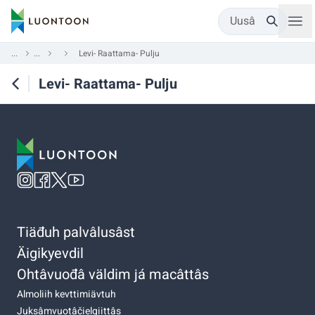
Uusâ
...
...
Levi- Raattama- Pulju
Levi- Raattama- Pulju
Tiäđuh palvâlusâst
Äigikyevdil
Ohtâvuođâ väldim já macâttâs
Almoliih kevttimiävtuh
Juksâmvuotâčielgiittâs