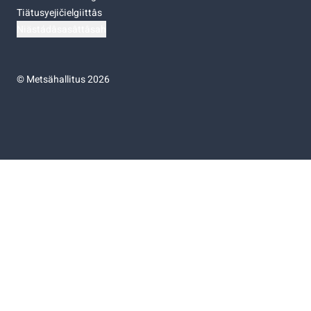
Tiätusyejičielgiittâs
Niästádâsasâttâsah
©
Metsähallitus 2026