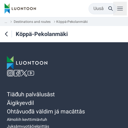
Uusâ
...
Destinations and routes
Köppä-Pekolanmäki
Köppä-Pekolanmäki
Tiäđuh palvâlusâst
Äigikyevdil
Ohtâvuođâ väldim já macâttâs
Almoliih kevttimiävtuh
Juksâmvuotâčielgiittâs