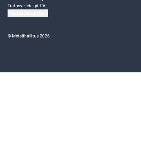
Tiätusyejičielgiittâs
Niästádâsasâttâsah
©
Metsähallitus 2026