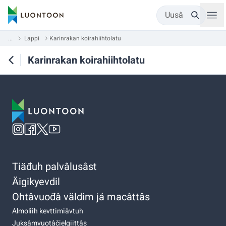
Uusâ
...
Lappi
Karinrakan koirahiihtolatu
Karinrakan koirahiihtolatu
Tiäđuh palvâlusâst
Äigikyevdil
Ohtâvuođâ väldim já macâttâs
Almoliih kevttimiävtuh
Juksâmvuotâčielgiittâs