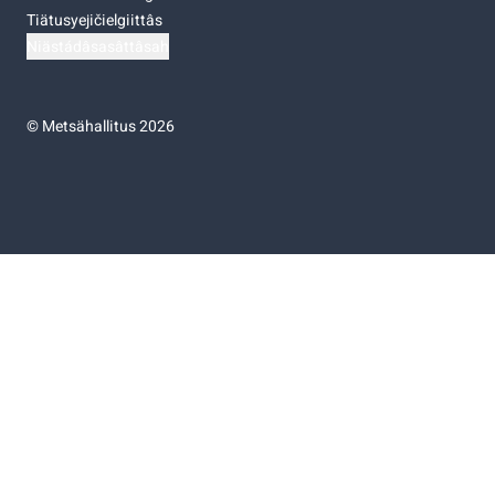
Tiätusyejičielgiittâs
Niästádâsasâttâsah
©
Metsähallitus 2026