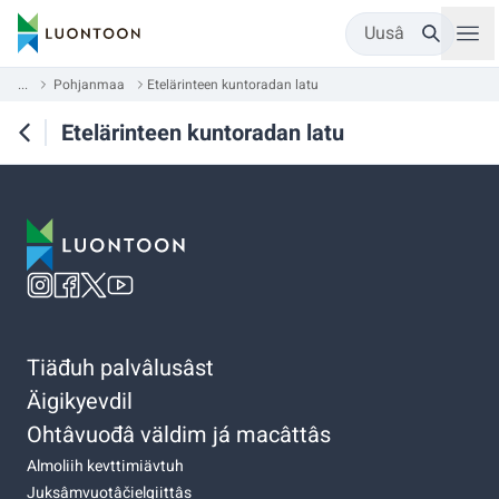
Uusâ
...
Pohjanmaa
Etelärinteen kuntoradan latu
Etelärinteen kuntoradan latu
Tiäđuh palvâlusâst
Äigikyevdil
Ohtâvuođâ väldim já macâttâs
Almoliih kevttimiävtuh
Juksâmvuotâčielgiittâs