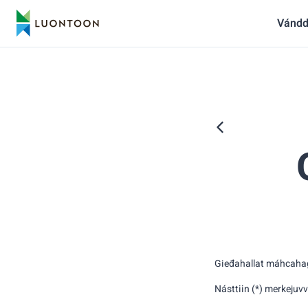
Vándd
Gieđahallat máhcahaga
Násttiin (*) merkejuv