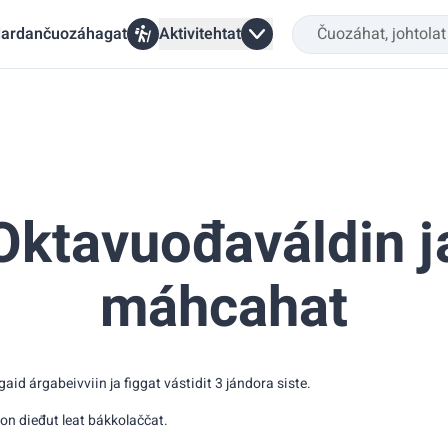
ardančuozáhagat
Aktivitehtat
Oktavuođaváldin j
máhcahat
id árgabeivviin ja figgat vástidit 3 jándora siste.
von dieđut leat bákkolaččat.