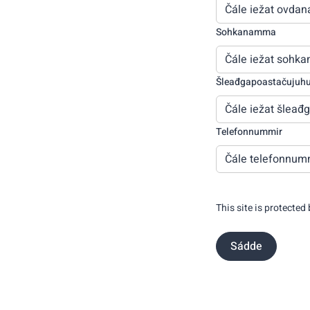
Sohkanamma
Šleađgapoastačujuh
Telefonnummir
This site is protected
Sádde