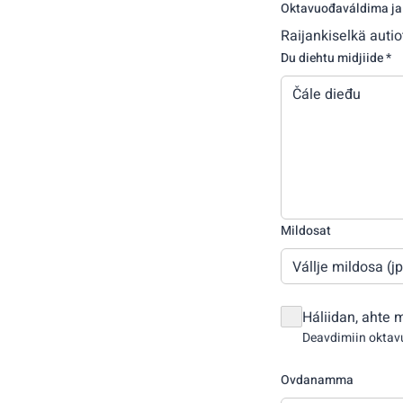
Oktavuođaváldima j
Raijankiselkä auti
Du diehtu midjiide *
Mildosat
Vállje mildosa (j
Háliidan, ahte 
Deavdimiin okta
Ovdanamma