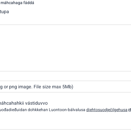
a máhcahaga fáddá
otupa
pg or png image. File size max 5Mb)
máhcahahkii vástiduvvo
vuođadieđuidan dohkkehan Luontoon-bálvalusa
diehtosuodječilgehusa