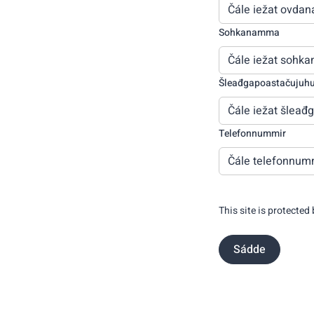
Sohkanamma
Šleađgapoastačujuh
Telefonnummir
This site is protected
Sádde