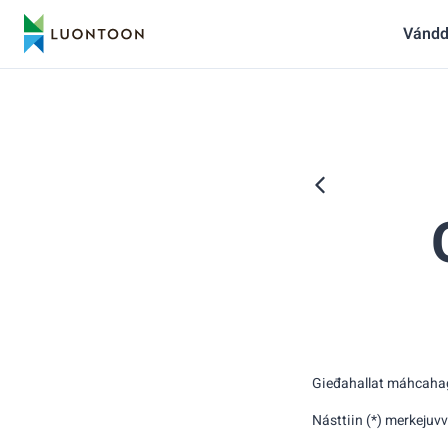
Vándd
Gieđahallat máhcahaga
Násttiin (*) merkejuv