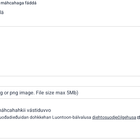
a máhcahaga fáddá
lä
pg or png image. File size max 5Mb)
máhcahahkii vástiduvvo
vuođadieđuidan dohkkehan Luontoon-bálvalusa
diehtosuodječilgehusa