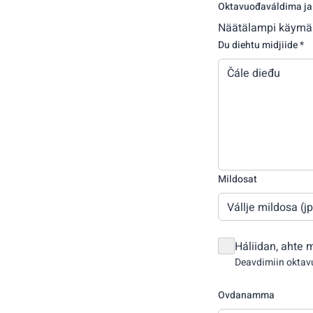
Oktavuođaváldima j
Näätälampi käymä
Du diehtu midjiide *
Mildosat
Vállje mildosa (j
Háliidan, ahte 
Deavdimiin okta
Ovdanamma