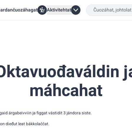
ardančuozáhagat
Aktivitehtat
Oktavuođaváldin j
máhcahat
id árgabeivviin ja figgat vástidit 3 jándora siste.
von dieđut leat bákkolaččat.