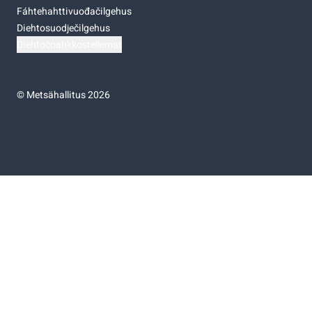
Fáhtehahttivuođačilgehus
Diehtosuodječilgehus
Diehtočoahkkostellemat
©
Metsähallitus 2026