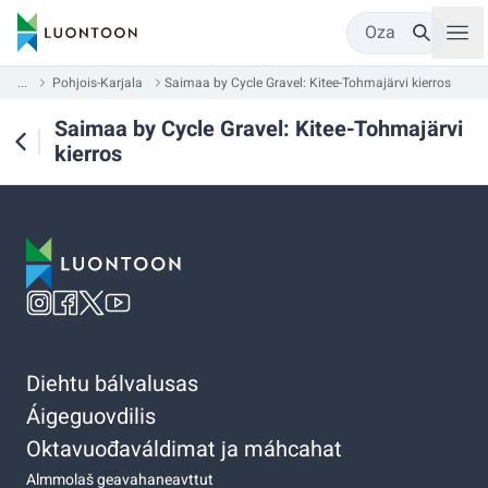
Oza
...
Pohjois-Karjala
Saimaa by Cycle Gravel: Kitee-Tohmajärvi kierros
Saimaa by Cycle Gravel: Kitee-Tohmajärvi
kierros
Diehtu bálvalusas
Áigeguovdilis
Oktavuođaváldimat ja máhcahat
Almmolaš geavahaneavttut