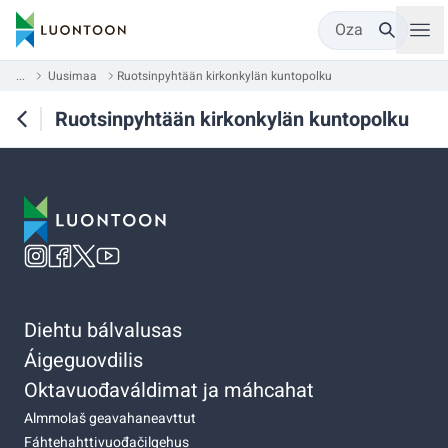
Oza
...
Uusimaa
Ruotsinpyhtään kirkonkylän kuntopolku
Ruotsinpyhtään kirkonkylän kuntopolku
Diehtu bálvalusas
Áigeguovdilis
Oktavuođaváldimat ja máhcahat
Almmolaš geavahaneavttut
Fáhtehahttivuođačilgehus