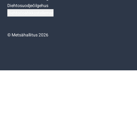
Diehtosuodječilgehus
Diehtočoahkkostellemat
©
Metsähallitus 2026