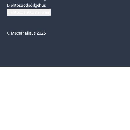
Diehtosuodječilgehus
Diehtočoahkkostellemat
©
Metsähallitus 2026