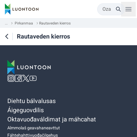
Oza
...
Pirkanmaa
Rautaveden kierros
Rautaveden kierros
Diehtu bálvalusas
Áigeguovdilis
Oktavuođaváldimat ja máhcahat
Almmolaš geavahaneavttut
Fáhtehahttivuođačilgehus