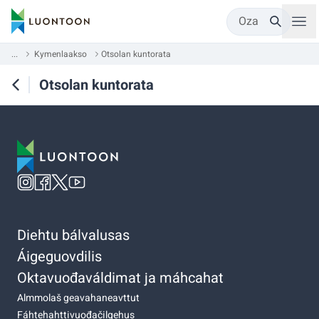
Oza
...
Kymenlaakso
Otsolan kuntorata
Otsolan kuntorata
Diehtu bálvalusas
Áigeguovdilis
Oktavuođaváldimat ja máhcahat
Almmolaš geavahaneavttut
Fáhtehahttivuođačilgehus