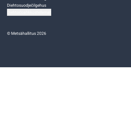
Diehtosuodječilgehus
Diehtočoahkkostellemat
©
Metsähallitus 2026