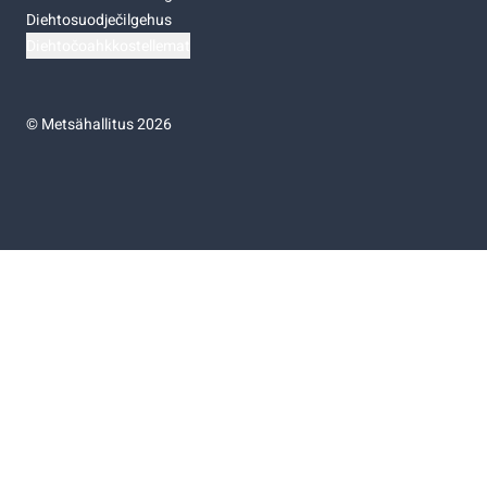
Diehtosuodječilgehus
Diehtočoahkkostellemat
©
Metsähallitus 2026