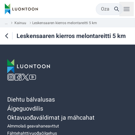
Oza
...
Kainuu
Leskensaaren kierros melontareitti 5 km
Leskensaaren kierros melontareitti 5 km
Diehtu bálvalusas
Áigeguovdilis
Oktavuođaváldimat ja máhcahat
Almmolaš geavahaneavttut
Fáhtehahttivuođačilgehus