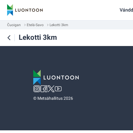
Vándd
Čuoigan
Etelä-Savo
Lekotti 3km
Lekotti 3km
©
Metsähallitus 2026