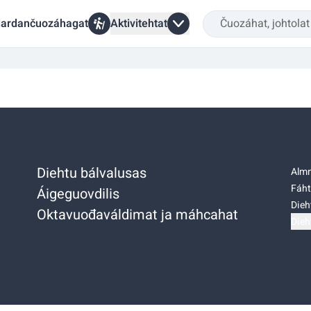
ardančuozáhagat
Aktivitehtat
Diehtu bálvalusas
Almm
Fáht
Áigeguovdilis
Dieh
Oktavuođaváldimat ja máhcahat
Dieh