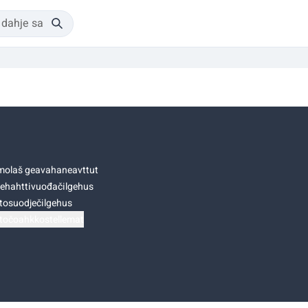
olaš geavahaneavttut
ehahttivuođačilgehus
tosuodječilgehus
točoahkkostellemat