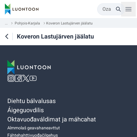
Oza
...
Pohjois-Karjala
Koveron Lastujärven jäälatu
Koveron Lastujärven jäälatu
Diehtu bálvalusas
Áigeguovdilis
Oktavuođaváldimat ja máhcahat
Almmolaš geavahaneavttut
Fáhtehahttivuođačilgehus