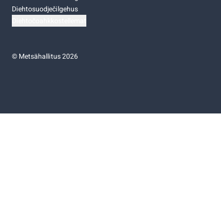
Diehtosuodječilgehus
Diehtočoahkkostellemat
©
Metsähallitus 2026