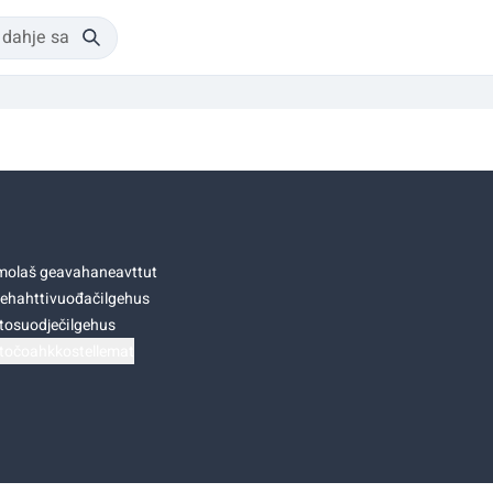
olaš geavahaneavttut
ehahttivuođačilgehus
tosuodječilgehus
točoahkkostellemat