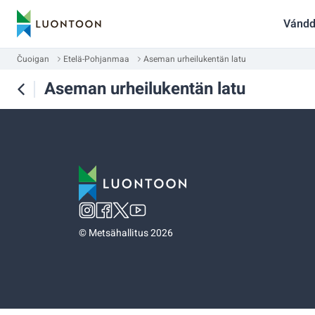
Vándd
Čuoigan
Etelä-Pohjanmaa
Aseman urheilukentän latu
Aseman urheilukentän latu
©
Metsähallitus 2026