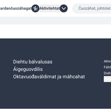
ardančuozáhagat
Aktivitehtat
Diehtu bálvalusas
Almm
Fáht
Áigeguovdilis
Dieh
Oktavuođaváldimat ja máhcahat
Dieh