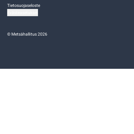
Tietosuojaseloste
Evästeasetukset
©
Metsähallitus 2026