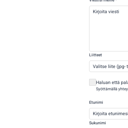
Viestisi meille *
Liitteet
Valitse liite (jpg
Haluan että pa
Syöttämällä yhte
Etunimi
Sukunimi