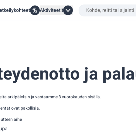
etkeilykohteet
Aktiviteetit
teydenotto ja pala
ita arkipäivisin ja vastaamme 3 vuorokauden sisällä.
kentät ovat pakollisia.
autteen aihe
tupa