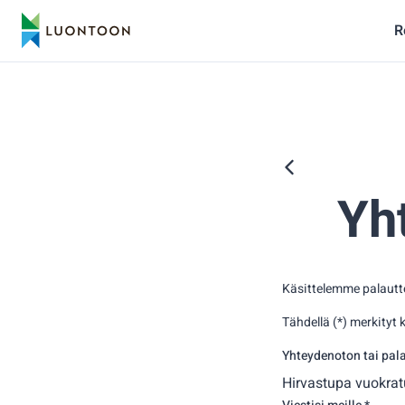
R
Yh
Käsittelemme palautte
Tähdellä (*) merkityt 
Yhteydenoton tai pal
Hirvastupa vuokra