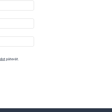
hdot
pätevät.