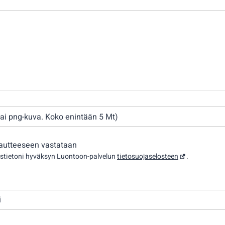
- tai png-kuva. Koko enintään 5 Mt)
lautteeseen vastataan
ystietoni hyväksyn Luontoon-palvelun
tietosuojaselosteen
.