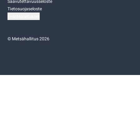
Saavutettavuusseloste
Tietosuojaseloste
Evästeasetukset
©
Metsähallitus 2026