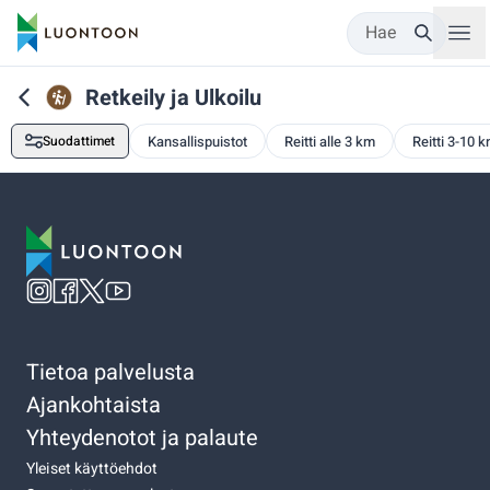
Hae
Retkeily ja Ulkoilu
Suodattimet
Kansallispuistot
Reitti alle 3 km
Reitti 3-10 
Tietoa palvelusta
Ajankohtaista
Yhteydenotot ja palaute
Yleiset käyttöehdot