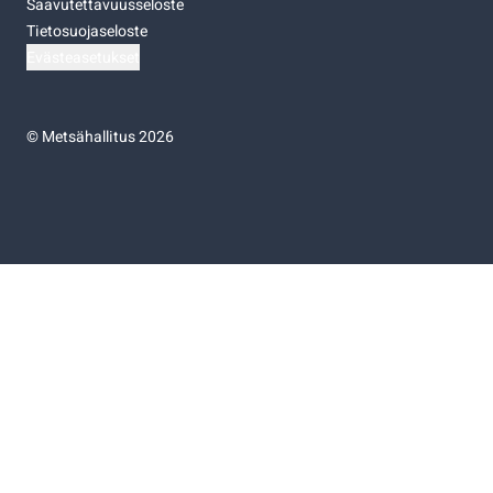
Saavutettavuusseloste
Tietosuojaseloste
Evästeasetukset
©
Metsähallitus 2026